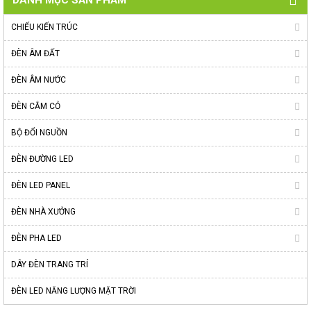
DANH MỤC SẢN PHẨM
CHIẾU KIẾN TRÚC
ĐÈN ÂM ĐẤT
ĐÈN ÂM NƯỚC
ĐÈN CẮM CỎ
BỘ ĐỔI NGUỒN
ĐÈN ĐƯỜNG LED
ĐÈN LED PANEL
ĐÈN NHÀ XƯỞNG
ĐÈN PHA LED
DÂY ĐÈN TRANG TRÍ
ĐÈN LED NĂNG LƯỢNG MẶT TRỜI