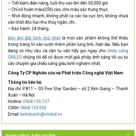
– Tiết kiệm điện năng, tuổi thọ cao lên đến 50,000 giờ
– Chỉ số hoàn màu(CRI) cao, cho màu sắc trung thực.
– Khởi động nhanh, không phát ra các tia cực tím, không chứa
các chất độc hại như thủy ngân, chì…
– Bảo hành: 24 tháng.
Đèn âm đất hình chữ nhật
là một sản phẩm không thể thiếu
trong trang trí sân vườn thêm phần lung linh, hiện đại. Nếu bạn
đang có nhu cầu và cần tư vấn hãy gọi ngay cho
chiếu sáng
OMLED
chúng tôi để có được một giải pháp ánh sáng tối ưu từ
các chuyên gia chiếu sáng giàu kinh nghiệm nhất.
Công Ty CP Nghiên cứu và Phát triển Công nghệ Việt Nam
Thông tin liên hệ:
Địa chỉ: P.811 – G5 Five Star Garden – số 2 Kim Giang – Thanh
Xuân – Hà Nội
Hotline:
0968.135.137
CSKH:
0868.133.555
Email:
kinhdoanh@omled.vn