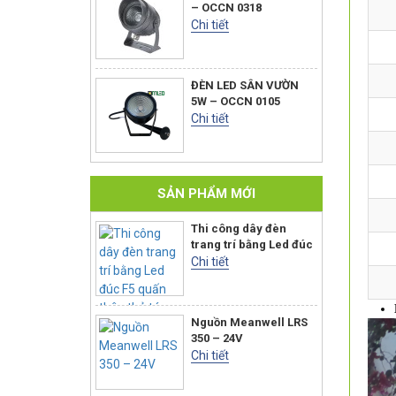
– OCCN 0318
Chi tiết
ĐÈN LED SÂN VƯỜN
5W – OCCN 0105
Chi tiết
SẢN PHẨM MỚI
Thi công dây đèn
trang trí bằng Led đúc
F5 quấn thân thả tán
Chi tiết
Nguồn Meanwell LRS
350 – 24V
Chi tiết