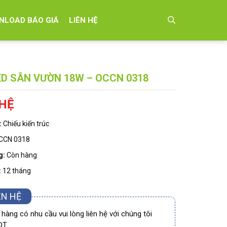
NLOAD BÁO GIÁ
LIÊN HỆ
ED SÂN VƯỜN 18W – OCCN 0318
 HỆ
:
Chiếu kiến trúc
CCN 0318
g:
Còn hàng
:
12 tháng
ÊN HỆ
hàng có nhu cầu vui lòng liên hệ với chúng tôi
ĐT.