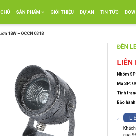
 CHỦ
SẢN PHẨM
GIỚI THIỆU
DỰ ÁN
TIN TỨC
DOW
vườn 18W – OCCN 0318
ĐÈN L
LIÊN
Nhóm SP
Mã SP:
O
Tình trạn
Bảo hành
LI
Khách 
qua S