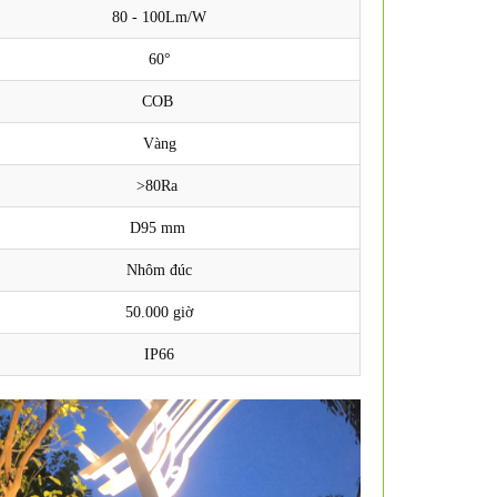
80 - 100Lm/W
60°
COB
Vàng
>80Ra
D95 mm
Nhôm đúc
50.000 giờ
IP66