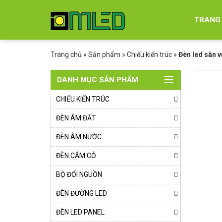
TRANG
Trang chủ
»
Sản phẩm
»
Chiếu kiến trúc
»
Đèn led sân 
DANH MỤC SẢN PHẨM
CHIẾU KIẾN TRÚC
ĐÈN ÂM ĐẤT
ĐÈN ÂM NƯỚC
ĐÈN CẮM CỎ
BỘ ĐỔI NGUỒN
ĐÈN ĐƯỜNG LED
ĐÈN LED PANEL