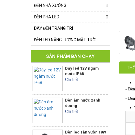
ĐÈN NHÀ XƯỞNG
ĐÈN PHA LED
DÂY ĐÈN TRANG TRÍ
ĐÈN LED NĂNG LƯỢNG MẶT TRỜI
SẢN PHẨM BÁN CHẠY
THÔ
Dây led 12V ngâm
nước IP68
Chi tiết
- Đèn
- Đèn
Đèn âm nước xanh
dương
Chi tiết
Đèn led sân vườn 18W