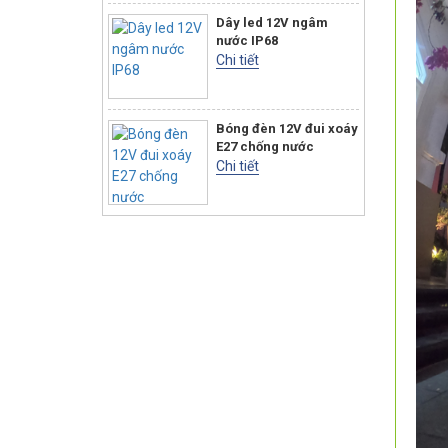
Dây led 12V ngâm
nước IP68
Chi tiết
Bóng đèn 12V đui xoáy
E27 chống nước
Chi tiết