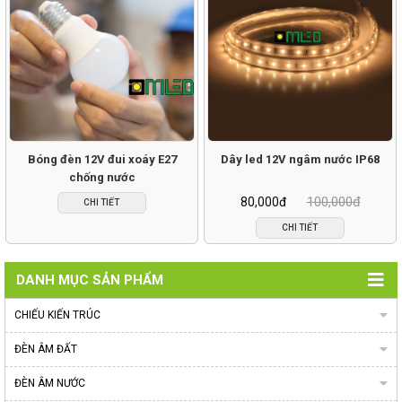
Bóng đèn 12V đui xoáy E27
Dây led 12V ngâm nước IP68
chống nước
100,000đ
80,000đ
CHI TIẾT
CHI TIẾT
DANH MỤC SẢN PHẨM
CHIẾU KIẾN TRÚC
ĐÈN ÂM ĐẤT
ĐÈN ÂM NƯỚC