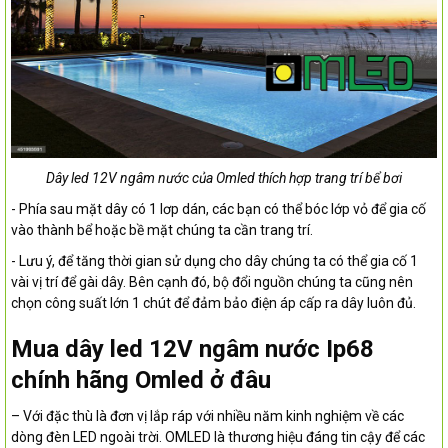
Dây led 12V ngâm nước của Omled thích hợp trang trí bể bơi
- Phía sau mặt dây có 1 lơp dán, các bạn có thể bóc lớp vỏ để gia cố
vào thành bể hoặc bề mặt chúng ta cần trang trí.
- Lưu ý, để tăng thời gian sử dụng cho dây chúng ta có thể gia cố 1
vài vị trí để gài dây. Bên cạnh đó, bộ đổi nguồn chúng ta cũng nên
chọn công suất lớn 1 chút để đảm bảo điện áp cấp ra dây luôn đủ.
Mua dây led 12V ngâm nước Ip68
chính hãng Omled ở đâu
–
Với đặc thù là đơn vị lắp ráp với nhiều năm kinh nghiệm về các
dòng đèn LED ngoài trời. OMLED là thương hiệu đáng tin cậy để các