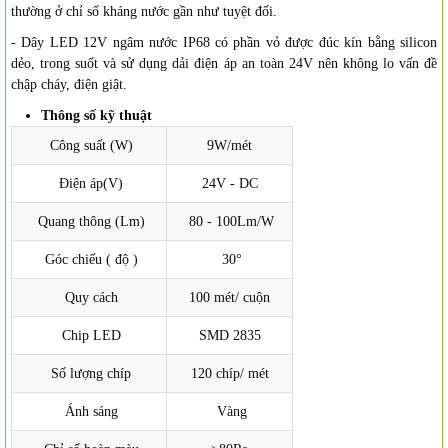
thường ở chỉ số kháng nước gần như tuyệt đối.
- Dây LED 12V ngâm nước IP68 có phần vỏ được đúc kín bằng silicon
dẻo, trong suốt và sử dụng dải điện áp an toàn 24V nên không lo vấn đề
chập cháy, điện giật.
Thông số kỹ thuật
Công suất (W)
9W/mét
Điện áp(V)
24V - DC
Quang thông (Lm)
80 - 100Lm/W
Góc chiếu ( độ )
30°
Quy cách
100 mét/ cuộn
Chip LED
SMD 2835
Số lượng chíp
120 chíp/ mét
Ánh sáng
Vàng