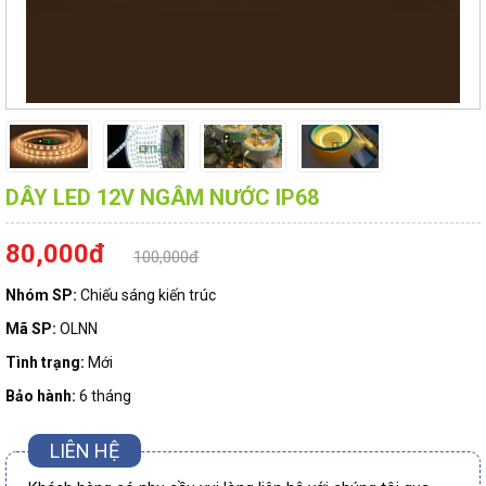
DÂY LED 12V NGÂM NƯỚC IP68
80,000đ
100,000đ
Nhóm SP:
Chiếu sáng kiến trúc
Mã SP:
OLNN
Tình trạng:
Mới
Bảo hành:
6 tháng
LIÊN HỆ