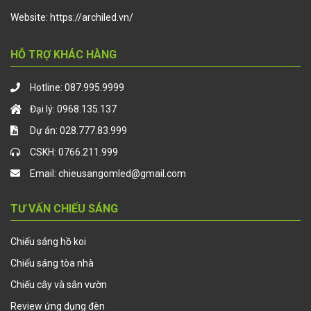
Website:
https://archiled.vn/
HỖ TRỢ KHÁC HÀNG
Hotline:
087.995.9999
Đại lý:
0968.135.137
Dự án:
028.777.83.999
CSKH:
0766.211.999
Email:
chieusangomled@gmail.com
TƯ VẤN CHIẾU SÁNG
Chiếu sáng hồ koi
Chiếu sáng tòa nhà
Chiếu cây và sân vườn
Review ứng dụng đèn