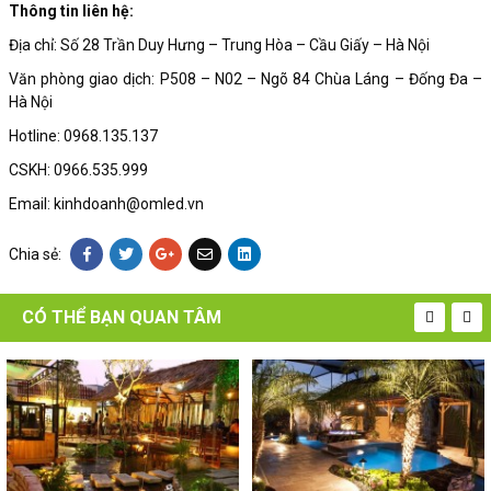
Thông tin liên hệ:
Địa chỉ: Số 28 Trần Duy Hưng – Trung Hòa – Cầu Giấy – Hà Nội
Văn phòng giao dịch: P508 – N02 – Ngõ 84 Chùa Láng – Đống Đa –
Hà Nội
Hotline: 0968.135.137
CSKH: 0966.535.999
Email: kinhdoanh@omled.vn
Chia sẻ:
CÓ THỂ BẠN QUAN TÂM