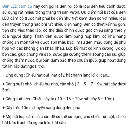
Đèn LED cắm cỏ
hay còn gọi là đèn rọi cỏ là loại đèn tiểu cảnh được
sử dụng rất nhiều trong trang trí sân vườn. Ưu điểm nổi bật của đèn
LED cắm cỏ trước hết phải kể đến như tiết kiệm điện so với nhiều loại
đèn truyền thống hao phí rất nhiều điện năng. Đèn có thiết kế nhỏ gọn,
tiện cho việc tháo lắp, có thể diểu chỉnh được góc chiếu sáng theo ý
của người dùng. Thân đèn được làm bằng hợp kim, có khả năng
chống ăn mòn tốt và được sơn màu bạc , màu đen, mầu đồng để phù
hợp với các không gian khác nhau. Lớp bề mặt có kính cường lực độ
bền cao, giúp chống va đập. Được gia cường thêm zoăng cao su, giúp
chống thấm nước, bụi bẩn đảm bảo theo chuẩn ip65, giúp hoạt động
tốt khi lắp đặt ngoài trời.
– Ứng dụng : Chiếu hắt bụi , hắt cây, hắt hành lang lối đi dạo…
+ Công suất nhỏ : chiếu bụi nhỏ, cây nhỏ ( 3 – 5 – 7 – 9w hắt cây dưới
5m)
+ Công suất lớn : Chiếu cây to ( 10 – 15 – 20w hắt cây 5 – 10m)
+ Cây trên 10m : chuyển sang dùng đèn pha.
+ Một số loại cắm cỏ chân đế có thể sử dụng cho chiếu hắt cột, chiếu
hắt bức tranh đá ngoài trời , hắt cầu…