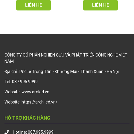
LIÊN HỆ
LIÊN HỆ
CÔNG TY CỔ PHẨN NGHIÊN CỨU VÀ PHÁT TRIỂN CÔNG NGHỆ VIỆT
NAM
Địa chỉ: 192 Lê Trọng Tấn - Khương Mai - Thanh Xuân - Hà Nội
Tel:
087.995.9999
Website:
www.omled.vn
Website:
https://archiled.vn/
HỖ TRỢ KHÁC HÀNG
Hotline:
087.995.9999