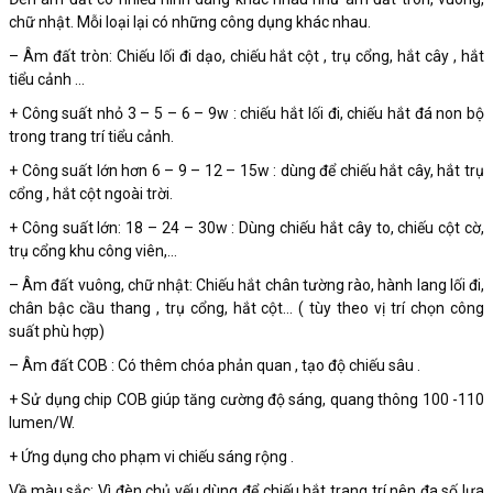
chữ nhật. Mỗi loại lại có những công dụng khác nhau.
– Âm đất tròn: Chiếu lối đi dạo, chiếu hắt cột , trụ cổng, hắt cây , hắt
tiểu cảnh …
+ Công suất nhỏ 3 – 5 – 6 – 9w : chiếu hắt lối đi, chiếu hắt đá non bộ
trong trang trí tiểu cảnh.
+ Công suất lớn hơn 6 – 9 – 12 – 15w : dùng để chiếu hắt cây, hắt trụ
cổng , hắt cột ngoài trời.
+ Công suất lớn: 18 – 24 – 30w : Dùng chiếu hắt cây to, chiếu cột cờ,
trụ cổng khu công viên,…
– Âm đất vuông, chữ nhật: Chiếu hắt chân tường rào, hành lang lối đi,
chân bậc cầu thang , trụ cổng, hắt cột… ( tùy theo vị trí chọn công
suất phù hợp)
– Âm đất COB : Có thêm chóa phản quan , tạo độ chiếu sâu .
+ Sử dụng chip COB giúp tăng cường độ sáng, quang thông 100 -110
lumen/W.
+ Ứng dụng cho phạm vi chiếu sáng rộng .
Về màu sắc: Vì đèn chủ yếu dùng để chiếu hắt trang trí nên đa số lựa