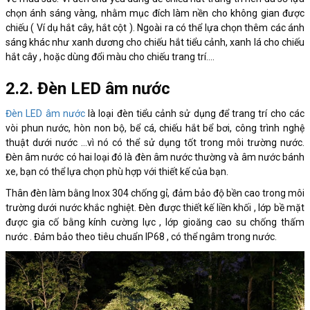
chọn ánh sáng vàng, nhằm mục đích làm nền cho không gian được
chiếu ( Ví dụ hắt cây, hắt cột ). Ngoài ra có thể lựa chọn thêm các ánh
sáng khác như xanh dương cho chiếu hắt tiểu cảnh, xanh lá cho chiếu
hắt cây , hoặc dùng đổi màu cho chiếu trang trí….
2.2. Đèn LED âm nước
Đèn LED âm nước
là loại đèn tiểu cảnh sử dụng để trang trí cho các
vòi phun nước, hòn non bộ, bể cá, chiếu hắt bể bơi, công trình nghệ
thuật dưới nước …vì nó có thể sử dụng tốt trong môi trường nước.
Đèn âm nước có hai loại đó là đèn âm nước thường và âm nước bánh
xe, bạn có thể lựa chọn phù hợp với thiết kế của bạn.
Thân đèn làm bằng Inox 304 chống gỉ, đảm bảo độ bền cao trong môi
trường dưới nước khắc nghiệt. Đèn được thiết kế liền khối , lớp bề mặt
được gia cố bằng kính cường lực , lớp gioăng cao su chống thấm
nước . Đảm bảo theo tiêu chuẩn IP68 , có thể ngâm trong nước.