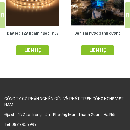
L
 ngâm nước IP68
Đèn âm nước xanh dương
IÊN HỆ
LIÊN HỆ
CÔNG TY CỔ PHẨN NGHIÊN CỨU VÀ PHÁT TRIỂN CÔNG NGHỆ VIỆT
NAM
Địa chỉ: 192 Lê Trọng Tấn - Khương Mai - Thanh Xuân - Hà Nội
Tel:
087.995.9999