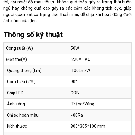
thì, dải nhiệt độ màu tối ưu không quá thấp gây ra trạng thái buồn
ngủ hay không quá cao gây ra các cảm xúc không tích cực, giúp
người quan sát có trạng thái thoải mái, dễ chịu khi hoạt động đưới
ánh sáng của đèn.
Thông số kỹ thuật
Công suất (W)
50W
Điện thế(V)
220V - AC
Quang thông (Lm)
100Lm/W
Góc chiếu ( độ )
90°
Chip LED
COB
Ánh sáng
Trắng/Vàng
Chỉ số hoàn màu
>80Ra
Kích thước
805*305*100 mm