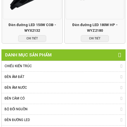
Đèn đường LED 150W COB -
Đèn đường LED 180W HP -
WYX2132
WYZ2180
CHI TIẾT
CHI TIẾT
DANH MỤC SẢN PHẨM
CHIẾU KIẾN TRÚC
ĐÈN ÂM ĐẤT
ĐÈN ÂM NƯỚC
ĐÈN CẮM CỎ
BỘ ĐỔI NGUỒN
ĐÈN ĐƯỜNG LED