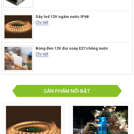
Dây led 12V ngâm nước IP68
Chi tiết
Bóng đèn 12V đui xoáy E27 chống nước
Chi tiết
SẢN PHẨM NỔI BẬT
Đèn led s
OC